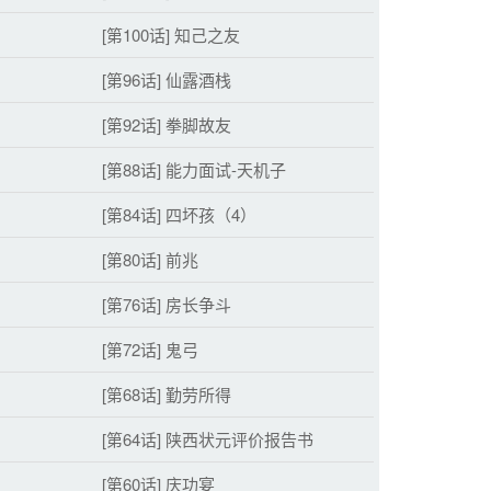
[第100话] 知己之友
[第96话] 仙露酒栈
[第92话] 拳脚故友
[第88话] 能力面试-天机子
[第84话] 四坏孩（4）
[第80话] 前兆
[第76话] 房长争斗
[第72话] 鬼弓
[第68话] 勤劳所得
[第64话] 陕西状元评价报告书
[第60话] 庆功宴