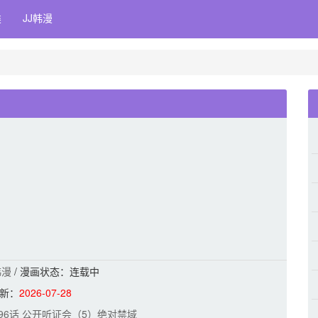
类
JJ韩漫
韩漫
/ 漫画状态：连载中
新：
2026-07-28
 第96话 公开听证会（5）绝对禁域