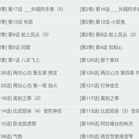
2季] 第17话 ___外贼的手表（3）
[第2季] 第16话 ___外贼的
2季] 第13话 布局
[第2季] 第12话 小恶鬼
2季] 第9话 船上风云（3）
[第2季] 第8话 船上风云（2）
2季] 第5话 同盟
[第2季] 第4话 包和心
2季] 第1话 八龙飞上
[第129话] 那个家伙
126话] 两仪心功 第五章 预言
[第125话] 两仪心功 第四章
122话] 两仪心功 第一章 劫火
[第121话] 打钟金生
118话] 离别之季（2）
[第117话] 离别之季
114话] 比武招亲（4）普陀神尼
[第113话] 比武招亲（3）信
110话] 卧龙尝虎祭
[第109话] 阿拉峰台的秋天
106话] 气势
[第105话] 南宫世家南宫琴