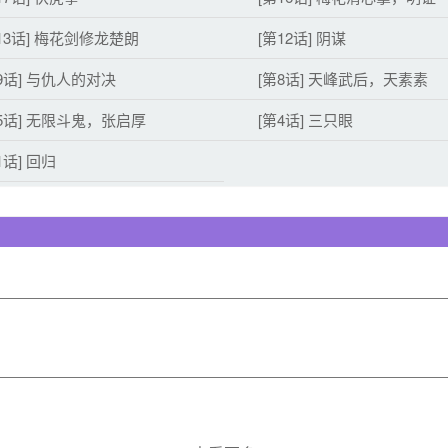
13话] 梅花剑修龙楚朗
[第12话] 阴谋
9话] 与仇人的对决
[第8话] 天峰武后，天素素
5话] 无限斗鬼，张启厚
[第4话] 三只眼
1话] 回归