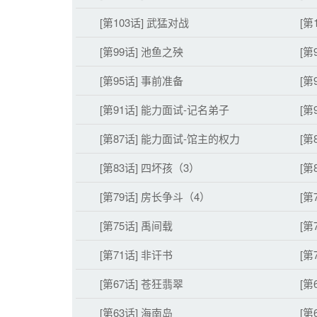
[第103话] 武猛对战
[第
[第99话] 池鱼之殃
[第
[第95话] 事前准备
[第
[第91话] 能力面试-记名弟子
[第
[第87话] 能力面试-馆主的权力
[第
[第83话] 四坏孩（3）
[第
[第79话] 房长争斗（4）
[第
[第75话] 禹间载
[第
[第71话] 非讦书
[第
[第67话] 苍狂翡翠
[第
[第63话] 海南岛
[第