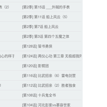
手表（2）
[第2季] 第15话 ___外贼的手表
[第2季] 第11话 船上风云（5）
[第2季] 第7话 船上风云
[第2季] 第3话 第四个五魔之体
[第128话] 管书勇侠
 内心的样子
[第124话] 两仪心功 第三章 无极超我阵
[第120话] 影臂团
[第116话] 比武招亲（6）雷电剑罡
仰
[第112话] 比武招亲（2）胜者独食
[第108话] 十兵鬼全书
[第104话] 河北彭家vs慕容世家