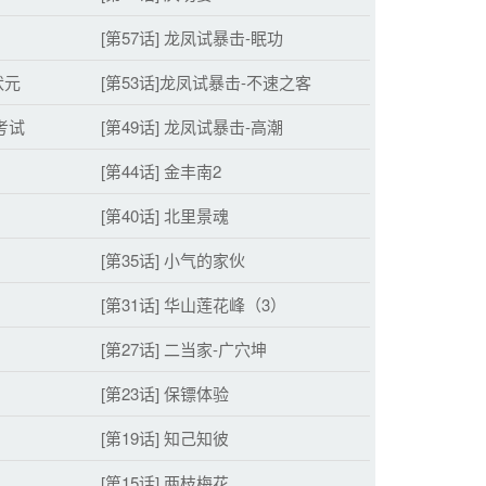
[第57话] 龙凤试暴击-眠功
状元
[第53话]龙凤试暴击-不速之客
考试
[第49话] 龙凤试暴击-高潮
[第44话] 金丰南2
[第40话] 北里景魂
[第35话] 小气的家伙
[第31话] 华山莲花峰（3）
[第27话] 二当家-广穴坤
[第23话] 保镖体验
[第19话] 知己知彼
[第15话] 两枝梅花