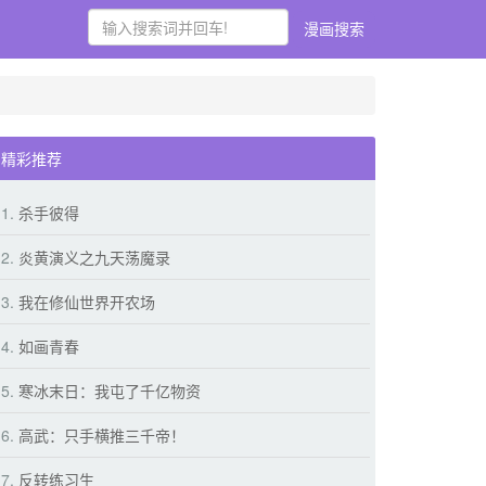
漫画搜索
精彩推荐
1.
杀手彼得
2.
炎黄演义之九天荡魔录
3.
我在修仙世界开农场
4.
如画青春
5.
寒冰末日：我屯了千亿物资
6.
高武：只手横推三千帝！
7.
反转练习生