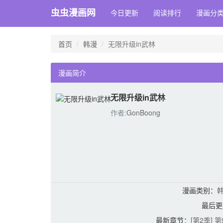
虫虫漫画网
今日更新
阅读排行
漫画分
首页
韩漫
无限升级in武林
漫画简介
无限升级in武林
作者:
GonBoong
漫画类别：
最后更
最新章节：
[第2季]