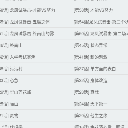
58话] 龙凤试暴击-才能VS努力
[第58话] 才能VS努力
55话] 龙凤试暴击-五魔之体
[第54话]龙凤试暴击-第二个
51话] 龙凤试暴击-终南山的雾
[第50话] 龙凤试暴击-第二场
46话] 终南山
[第45话] 状态异常
42话] 入学考试寒潮
[第41话] 新的刺激
38话] 污污村
[第37话] 单方面的表白
33话] 心急
[第32话] 身体改造
29话] 华山莲花峰
[第28话] 真魂
25话] 骊山
[第24话] 天下第一
21话] 灵物
[第20话] 他生之缘
17话] 伏虎拳
[第16话] 梅花清心掌，明证