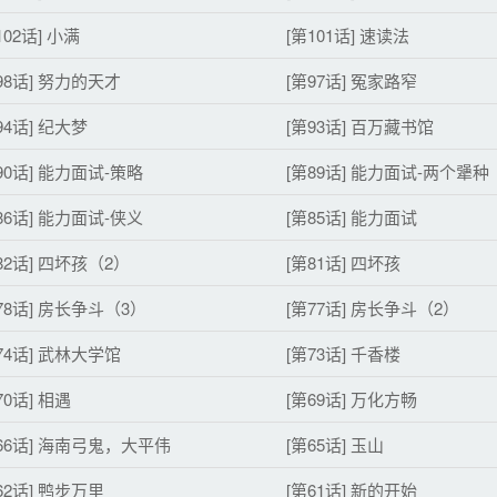
102话] 小满
[第101话] 速读法
98话] 努力的天才
[第97话] 冤家路窄
94话] 纪大梦
[第93话] 百万藏书馆
90话] 能力面试-策略
[第89话] 能力面试-两个犟种
86话] 能力面试-侠义
[第85话] 能力面试
82话] 四坏孩（2）
[第81话] 四坏孩
78话] 房长争斗（3）
[第77话] 房长争斗（2）
74话] 武林大学馆
[第73话] 千香楼
70话] 相遇
[第69话] 万化方畅
66话] 海南弓鬼，大平伟
[第65话] 玉山
62话] 鸭步万里
[第61话] 新的开始