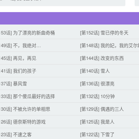
153话] 为了漂亮的新曲奇桶
[第152话] 雪已停的冬天
149话] 不，我绝对…
[第148话] 我的妃，我的艾尔
145话] 再见，再见
[第144话] 改变的东西
141话] 我们的孩子
[第140话] 雪人
137话] 暴风雪
[第136话] 很漂亮
133话] 那个傻瓜最好的选择
[第132话] 10分钟
130话] 不被允许的单相思
[第129话] 偶遇的三人
126话] 德奈斯特的游戏
[第125话] 我是人
123话] 不速之客
[第122话] 下雪了