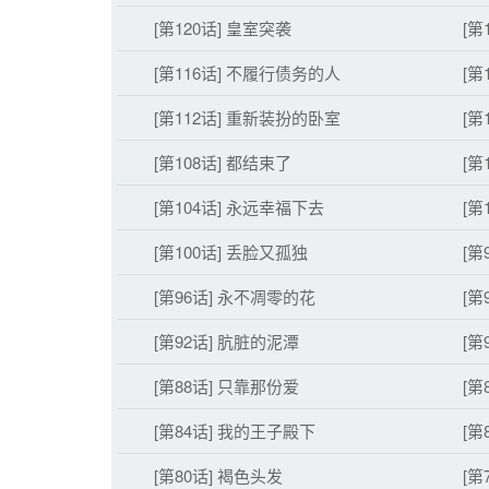
[第120话] 皇室突袭
[第
[第116话] 不履行债务的人
[第
[第112话] 重新装扮的卧室
[第
[第108话] 都结束了
[第
[第104话] 永远幸福下去
[第
[第100话] 丢脸又孤独
[第
[第96话] 永不凋零的花
[第
[第92话] 肮脏的泥潭
[第
[第88话] 只靠那份爱
[第
[第84话] 我的王子殿下
[第
[第80话] 褐色头发
[第