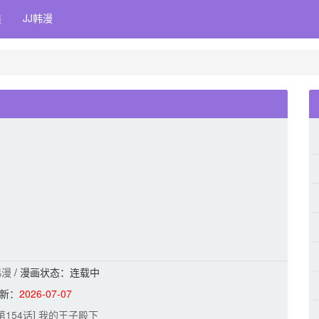
类
JJ韩漫
韩漫
/ 漫画状态：连载中
新：
2026-07-07
[第154话] 我的王子殿下