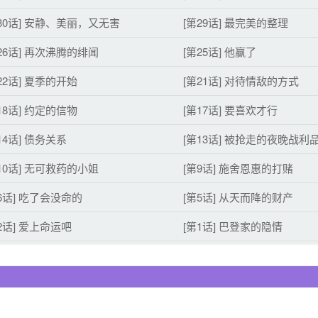
30话] 安静、美丽，又无害
[第29话] 最完美的整理
26话] 再次沸腾的绯闻
[第25话] 他赢了
22话] 夏季的开始
[第21话] 对待情敌的方式
18话] 约定的信物
[第17话] 要喜欢才行
14话] 债务关系
[第13话] 被抢走的夜晚战利
10话] 无可救药的小姐
[第9话] 施舍恩惠的打赌
6话] 吃了会没命的
[第5话] 从天而降的财产
2话] 爱上命运吧
[第1话] 巴登家的隐情